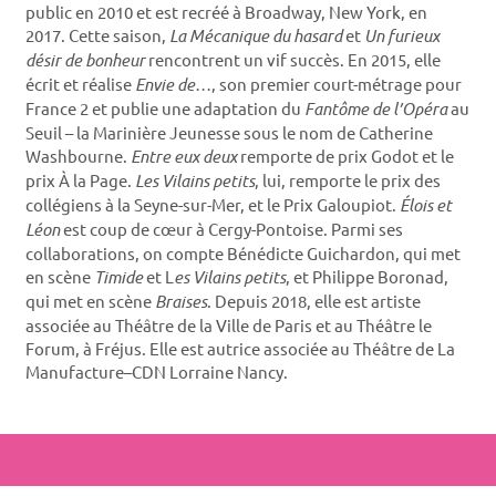
public en 2010 et est recréé à Broadway, New York, en
2017. Cette saison,
La Mécanique du hasard
et
Un furieux
désir de bonheur
rencontrent un vif succès. En 2015, elle
écrit et réalise
Envie de…
, son premier court-métrage pour
France 2 et publie une adaptation du
Fantôme de l’Opéra
au
Seuil – la Marinière Jeunesse sous le nom de Catherine
Washbourne.
Entre eux deux
remporte de prix Godot et le
prix À la Page.
Les Vilains petits
, lui, remporte le prix des
collégiens à la Seyne-sur-Mer, et le Prix Galoupiot.
Élois et
Léon
est coup de cœur à Cergy-Pontoise. Parmi ses
collaborations, on compte Bénédicte Guichardon, qui met
en scène
Timide
et L
es Vilains petits
, et Philippe Boronad,
qui met en scène
Braises
. Depuis 2018, elle est artiste
associée au Théâtre de la Ville de Paris et au Théâtre le
Forum, à Fréjus. Elle est autrice associée au Théâtre de La
Manufacture–CDN Lorraine Nancy.