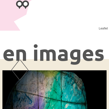
Leaflet
en images
g
d