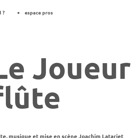
d ?
espace pros
Le Joueur
flûte
te, musique et mise en scène Joachim Latarjet