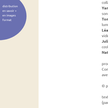
col
distribution
Yan
en savoir +
son
en images
To
format
lum
Léa
vid
Jul
cos
Nat
pro
Com
ave
© p
tex
(pa