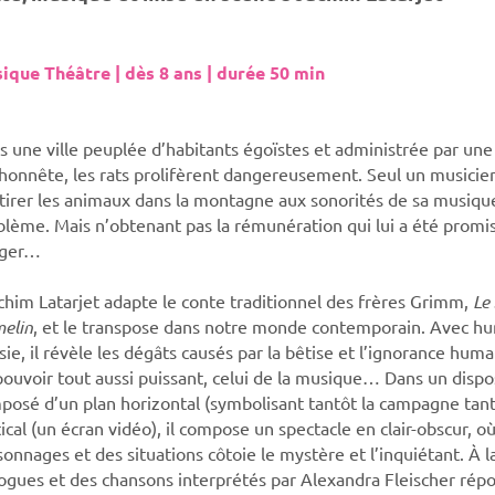
ique Théâtre | dès 8 ans | durée 50 min
s une ville peuplée d’habitants égoïstes et administrée par un
honnête, les rats prolifèrent dangereusement. Seul un musicien,
ttirer les animaux dans la montagne aux sonorités de sa musique,
blème. Mais n’obtenant pas la rémunération qui lui a été promise
ger…
chim Latarjet adapte le conte traditionnel des frères Grimm,
Le 
elin
, et le transpose dans notre monde contemporain. Avec hu
ie, il révèle les dégâts causés par la bêtise et l’ignorance hum
pouvoir tout aussi puissant, celui de la musique… Dans un dispo
posé d’un plan horizontal (symbolisant tantôt la campagne tantôt
ical (un écran vidéo), il compose un spectacle en clair-obscur, 
onnages et des situations côtoie le mystère et l’inquiétant. À l
logues et des chansons interprétés par Alexandra Fleischer répo