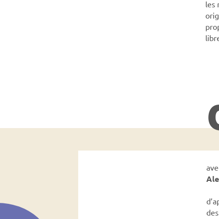
les
orig
prop
libr
ave
Ale
d’a
de