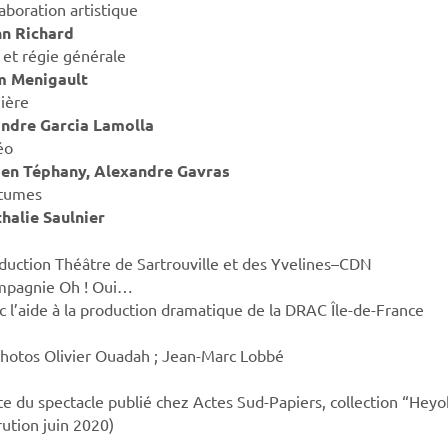
laboration artistique
n Richard
 et régie générale
m Menigault
ière
ndre Garcia Lamolla
éo
ien
Téphany, Alexandre Gavras
tumes
halie Saulnier
duction Théâtre de Sartrouville et des Yvelines–CDN
pagnie Oh ! Oui…
c l’aide à la production dramatique de la DRAC Île-de-France
hotos Olivier Ouadah ; Jean-Marc Lobbé
te du spectacle publié chez Actes Sud-Papiers, collection “Hey
rution juin 2020)