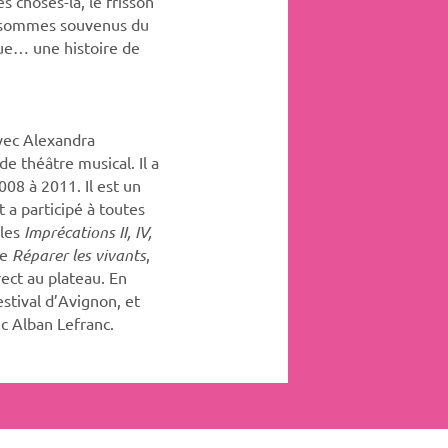
s choses-là, le frisson
s sommes souvenus du
que… une histoire de
avec Alexandra
e théâtre musical. Il a
008 à 2011. Il est un
a participé à toutes
 les
Imprécations II, IV,
de
Réparer les vivants
,
ect au plateau. En
stival d’Avignon, et
ec Alban Lefranc.