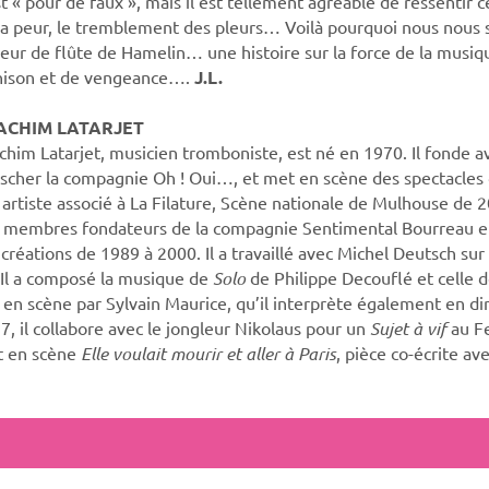
st « pour de faux », mais il est tellement agréable de ressentir ce
la peur, le tremblement des pleurs… Voilà pourquoi nous nou
eur de flûte de Hamelin… une histoire sur la force de la musi
hison et de vengeance….
J.L.
ACHIM LATARJET
chim Latarjet, musicien tromboniste, est né en 1970. Il fonde 
ischer la compagnie Oh ! Oui…, et met en scène des spectacles d
 artiste associé à La Filature, Scène nationale de Mulhouse de 2
 membres fondateurs de la compagnie Sentimental Bourreau et 
 créations de 1989 à 2000. Il a travaillé avec Michel Deutsch sur
 Il a composé la musique de
Solo
de Philippe Decouflé et celle 
 en scène par Sylvain Maurice, qu’il interprète également en dir
7, il collabore avec le jongleur Nikolaus pour un
Sujet à vif
au Fe
 en scène
Elle voulait mourir et aller à Paris
, pièce co-écrite av