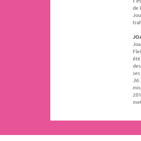
c’e
de 
Jou
tra
JO
Joa
Fle
été
des
ses
36
.
mis
201
met