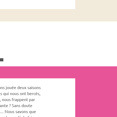
+
ons jouée deux saisons
es qui nous ont bercés,
, nous frappent par
yante ? Sans doute
si… Nous savons que