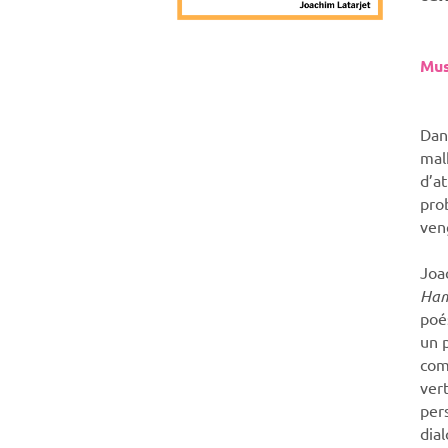
Mus
Dan
mal
d’a
pro
ven
Joa
Ham
poés
un 
com
vert
pers
dia