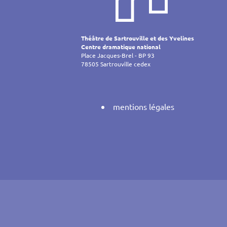
de
l’article
Théâtre de Sartrouville et des Yvelines
Centre dramatique national
Place Jacques-Brel - BP 93
78505 Sartrouville cedex
mentions légales