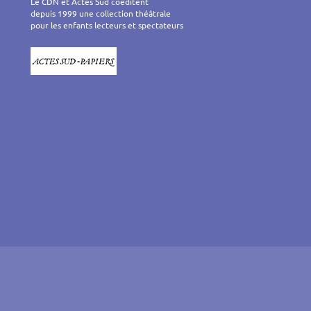
Le CDN et Actes Sud coéditent
depuis 1999 une collection théâtrale
pour les enfants lecteurs et spectateurs