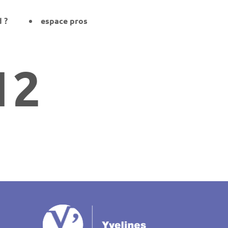
d ?
espace pros
12
on