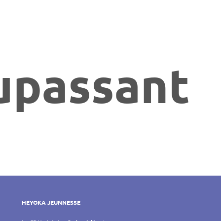
upassant
HEYOKA JEUNNESSE