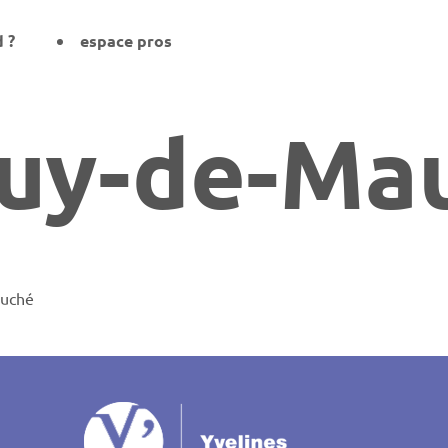
d ?
espace pros
Guy-de-Ma
auché
on