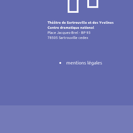
de
l’article
Théâtre de Sartrouville et des Yvelines
Centre dramatique national
Place Jacques-Brel - BP 93
78505 Sartrouville cedex
mentions légales