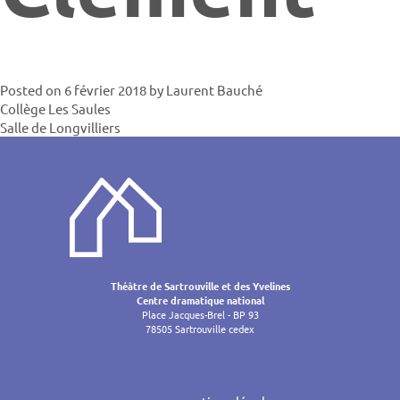
Posted on
6 février 2018
by
Laurent Bauché
Navigatio
Collège Les Saules
Salle de Longvilliers
de
l’article
Théâtre de Sartrouville et des Yvelines
Centre dramatique national
Place Jacques-Brel - BP 93
78505 Sartrouville cedex