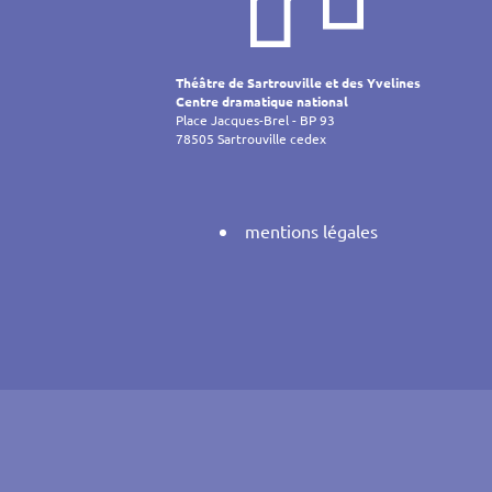
de
l’article
Théâtre de Sartrouville et des Yvelines
Centre dramatique national
Place Jacques-Brel - BP 93
78505 Sartrouville cedex
mentions légales