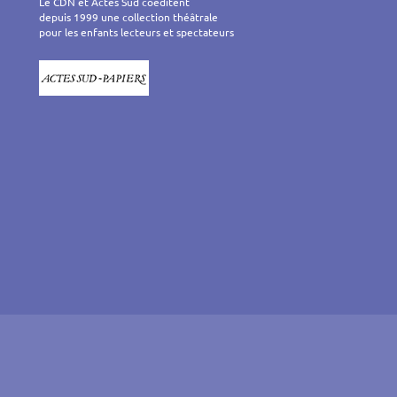
Le CDN et Actes Sud coéditent
depuis 1999 une collection théâtrale
pour les enfants lecteurs et spectateurs