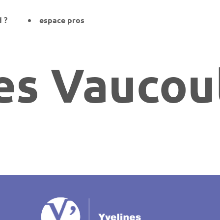
d ?
espace pros
es Vaucou
on