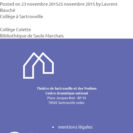
Posted on
23 novembre 2015
25 novembre 2015
by
Laurent
Bauché
Collège à Sartrouville
Navigatio
Collège Colette
Bibliothèque de Saulx-Marchais
de
l’article
Théâtre de Sartrouville et des Yvelines
Centre dramatique national
Place Jacques-Brel - BP 93
78505 Sartrouville cedex
mentions légales