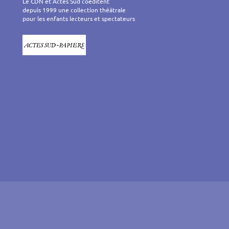
Le CDN et Actes Sud coéditent
depuis 1999 une collection théâtrale
pour les enfants lecteurs et spectateurs