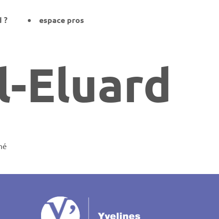
d ?
espace pros
l-Eluard
hé
on