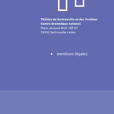
de
l’article
Théâtre de Sartrouville et des Yvelines
Centre dramatique national
Place Jacques-Brel - BP 93
78505 Sartrouville cedex
mentions légales