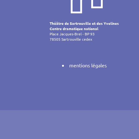
de
l’article
Théâtre de Sartrouville et des Yvelines
Centre dramatique national
Place Jacques-Brel - BP 93
78505 Sartrouville cedex
mentions légales