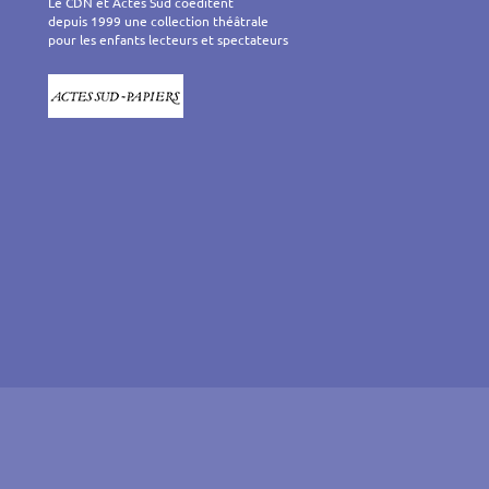
Le CDN et Actes Sud coéditent
depuis 1999 une collection théâtrale
pour les enfants lecteurs et spectateurs