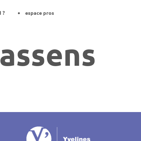
d ?
espace pros
rassens
on