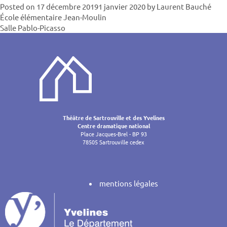
Posted on
17 décembre 2019
1 janvier 2020
by
Laurent Bauché
Navigatio
École élémentaire Jean-Moulin
Salle Pablo-Picasso
de
l’article
Théâtre de Sartrouville et des Yvelines
Centre dramatique national
Place Jacques-Brel - BP 93
78505 Sartrouville cedex
mentions légales