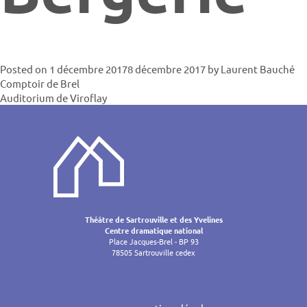
Posted on
1 décembre 2017
8 décembre 2017
by
Laurent Bauché
Navigatio
Comptoir de Brel
Auditorium de Viroflay
de
l’article
Théâtre de Sartrouville et des Yvelines
Centre dramatique national
Place Jacques-Brel - BP 93
78505 Sartrouville cedex