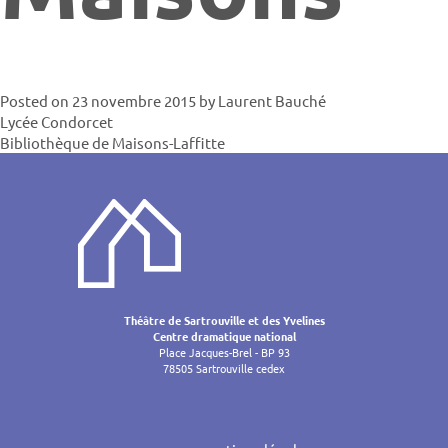
Posted on
23 novembre 2015
by
Laurent Bauché
Navigatio
Lycée Condorcet
Bibliothèque de Maisons-Laffitte
de
l’article
Théâtre de Sartrouville et des Yvelines
Centre dramatique national
Place Jacques-Brel - BP 93
78505 Sartrouville cedex