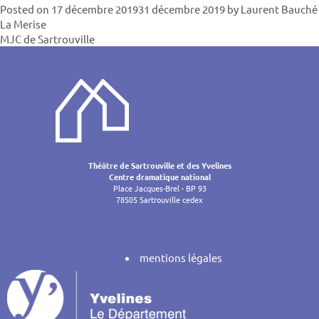
Posted on
17 décembre 2019
31 décembre 2019
by
Laurent Bauché
Navigatio
La Merise
MJC de Sartrouville
de
l’article
Théâtre de Sartrouville et des Yvelines
Centre dramatique national
Place Jacques-Brel - BP 93
78505 Sartrouville cedex
mentions légales