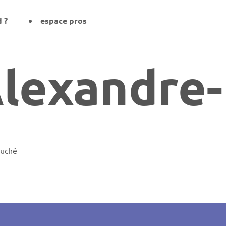
d ?
espace pros
Alexandre
auché
on