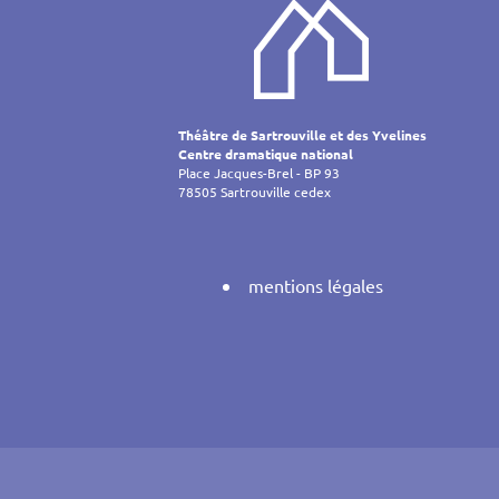
de
l’article
Théâtre de Sartrouville et des Yvelines
Centre dramatique national
Place Jacques-Brel - BP 93
78505 Sartrouville cedex
mentions légales