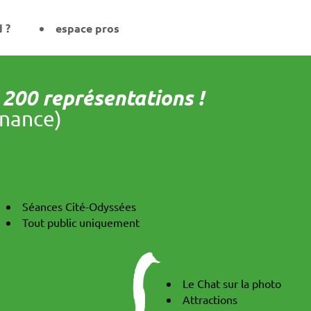
d ?
espace pros
e 200 représentations !
nance)
Séances Cité-Odyssées
Tout public uniquement
Le Chat sur la photo
Attractions