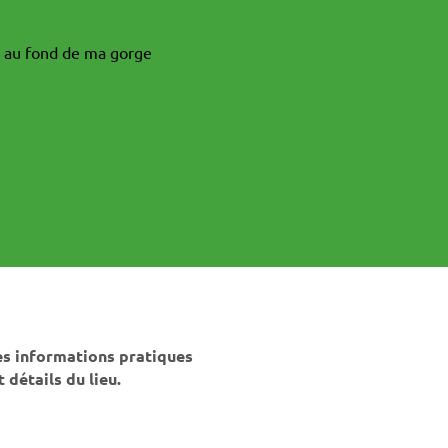
 au fond de ma gorge
es informations pratiques
t détails du lieu.