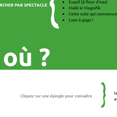
Esquif (à fleur d’eau)
RCHER PAR SPECTACLE
Malik le Magnifik
Cette note qui commence
Love à gogo !
 où ?
l
Cliquez sur une épingle pour connaitre
e