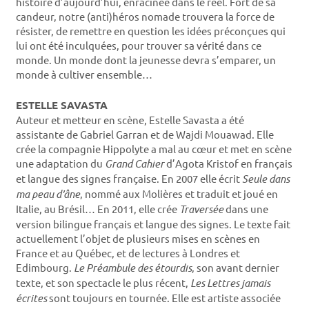
histoire d’aujourd’hui, enracinée dans le réel. Fort de sa
candeur, notre (anti)héros nomade trouvera la force de
résister, de remettre en question les idées préconçues qui
lui ont été inculquées, pour trouver sa vérité dans ce
monde. Un monde dont la jeunesse devra s’emparer, un
monde à cultiver ensemble…
ESTELLE SAVASTA
Auteur et metteur en scène, Estelle Savasta a été
assistante de Gabriel Garran et de Wajdi Mouawad. Elle
crée la compagnie Hippolyte a mal au cœur et met en scène
une adaptation du
Grand Cahier
d’Agota Kristof en français
et langue des signes française. En 2007 elle écrit
Seule dans
ma peau d’âne
, nommé aux Molières et traduit et joué en
Italie, au Brésil… En 2011, elle crée
Traversée
dans une
version bilingue français et langue des signes. Le texte fait
actuellement l’objet de plusieurs mises en scènes en
France et au Québec, et de lectures à Londres et
Edimbourg.
Le Préambule des étourdis
, son avant dernier
texte, et son spectacle le plus récent,
Les Lettres jamais
écrites
sont toujours en tournée. Elle est artiste associée