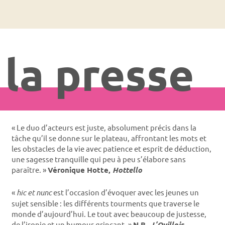
la presse
« Le duo d’acteurs est juste, absolument précis dans la
tâche qu’il se donne sur le plateau, affrontant les mots et
les obstacles de la vie avec patience et esprit de déduction,
une sagesse tranquille qui peu à peu s’élabore sans
paraître. »
Véronique Hotte,
Hottello
«
hic et nunc
est l’occasion d’évoquer avec les jeunes un
sujet sensible : les différents tourments que traverse le
monde d’aujourd’hui. Le tout avec beaucoup de justesse,
de l’ironie et un humour grinçant. »
N.B.,
L’Ovillois