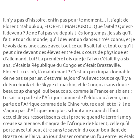
Il n’y a pas d’histoire, enfin pas pour le moment… Il s’agit de
Florent Mahoukou, FLORENT MAHOUKOU. Que fait-il ? Qu’est-
il devenu ? Je ne l’ai pas vu depuis très longtemps, je sais qu’il
fait le tour du monde, qu’il devient un danseur très connu, et je
le vois dans une classe avec tout ce qu’il sait faire, tout ce qu’il
peut dire devant des élèves entre deux cours de physique et
d’allemand, Lui ! La première fois que je l’ai vu c’était il y a six
ans, c’était la République du Congo et c’était Brazzaville.
Florent tu es où, là maintenant ? C’est un peu impardonnable
de ne pas se parler, c’est vrai aujourd’hui avec tout ce qu’il y a
de Facebook et de Skype et machin, et le Congo a sans doute
beaucoup changé, oui beaucoup, comme la France en six ans ;
tu sais on parle de l’Afrique comme de l’eldorado à venir, on
parle de l’Afrique comme de la Chine future quoi, et toi ? Il ne
s’agira pas d’Afrique non plus, si lointaine quand il faut
accueillir ses ressortissants et si proche quand le terrorisme y
creuse sa menace. Il s’agira de l’Afrique de Florent, celle qu’il
porte avec lui peut-être sans le savoir, du cœur bouillant de
Brazza où je l’ai vu un jour danser comme un fou entre les étals