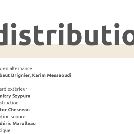
distributi
c en alternance
baut Brignier,
Karim Messaoudi
ard extérieur
itry Szypura
struction
tor Chesneau
ation sonore
déric Marolleau
ique