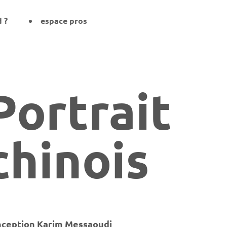
d ?
espace pros
Portrait
chinois
nception Karim Messaoudi