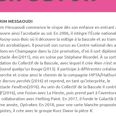
RIM MESSAOUDI
im Messaoudi commence le cirque dès son enfance en entrant a
ouvre ainsi l’acrobatie au sol. En 2006, il intègre l’École nationa
Rosny-sous-Bois où il découvre la voltige à la bascule et au tram
tés acrobatiques. Il poursuit son cursus au Centre national des a
lons-en-Champagne dans la 22e promotion, d’où il sort diplômé
ctacle
Âm
(2011), mis en scène par Stéphane Ricordel. À sa sortie
dation du Collectif de la Bascule, avec lequel il crée
Rien n’est m
Quand quelqu’un bouge
(2013). Il participe à différentes créati
herche et croise ainsi le chemin de la compagnie MPTA/Mathurin
ée
Barons perchés
(2016) et reprend, en tant qu’interprète, le
ctacle
Fenêtres
(2016). Au sein du Collectif de la Bascule il cont
lf
(2016), une fusion avec La Meute, puis prend part à l’aventu
 collaboration avec Melting Paint. En 2017, il fonde le Galactik 
me année,
Optraken
. En 2018, pour une carte blanche proposée 
pistes, il crée avec le groupe Kurz Davor la pièce
K
.