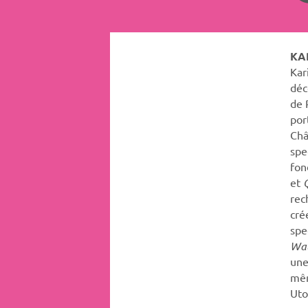
KA
Kar
déc
de 
por
Châ
spe
fon
et
rec
cr
spe
Wa
une
mê
Uto