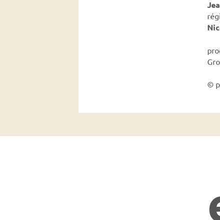
Jea
rég
Nic
pro
Gro
© p