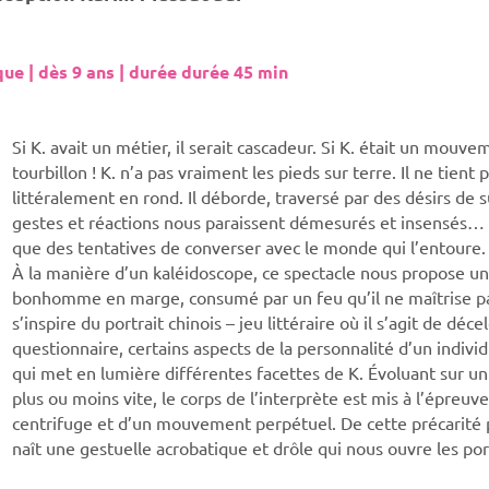
que | dès 9 ans | durée durée 45 min
Si K. avait un métier, il serait cascadeur. Si K. était un mouveme
tourbillon ! K. n’a pas vraiment les pieds sur terre. Il ne tient 
littéralement en rond. Il déborde, traversé par des désirs de su
gestes et réactions nous paraissent démesurés et insensés… 
que des tentatives de converser avec le monde qui l’entoure.
À la manière d’un kaléidoscope, ce spectacle nous propose un
bonhomme en marge, consumé par un feu qu’il ne maîtrise p
s’inspire du portrait chinois – jeu littéraire où il s’agit de déce
questionnaire, certains aspects de la personnalité d’un individ
qui met en lumière différentes facettes de K. Évoluant sur un
plus ou moins vite, le corps de l’interprète est mis à l’épreuve 
centrifuge et d’un mouvement perpétuel. De cette précarité
naît une gestuelle acrobatique et drôle qui nous ouvre les por