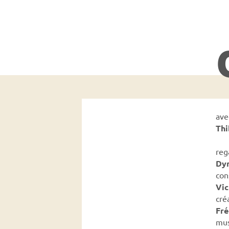
ave
Thi
reg
Dym
con
Vic
cré
Fré
mus