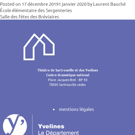
Posted on
17 décembre 2019
1 janvier 2020
by
Laurent Bauché
Navigatio
École élémentaire des Sergenteries
Salle des fêtes des Bréviaires
de
l’article
Théâtre de Sartrouville et des Yvelines
Centre dramatique national
Place Jacques-Brel - BP 93
78505 Sartrouville cedex
mentions légales