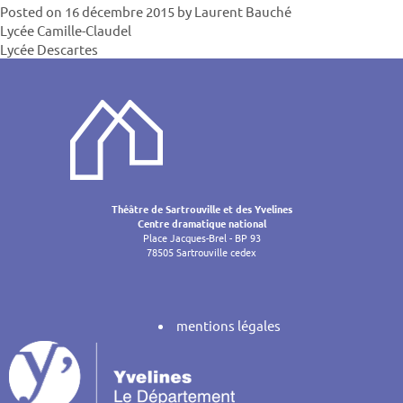
Posted on
16 décembre 2015
by
Laurent Bauché
Navigatio
Lycée Camille-Claudel
Lycée Descartes
de
l’article
Théâtre de Sartrouville et des Yvelines
Centre dramatique national
Place Jacques-Brel - BP 93
78505 Sartrouville cedex
mentions légales