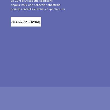
Le CDN et Actes Sud coéditent
depuis 1999 une collection théâtrale
pour les enfants lecteurs et spectateurs