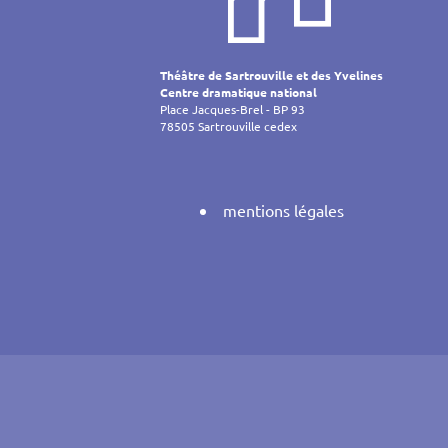
de
l’article
Théâtre de Sartrouville et des Yvelines
Centre dramatique national
Place Jacques-Brel - BP 93
78505 Sartrouville cedex
mentions légales