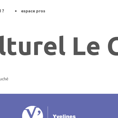
d ?
espace pros
lturel Le 
auché
on