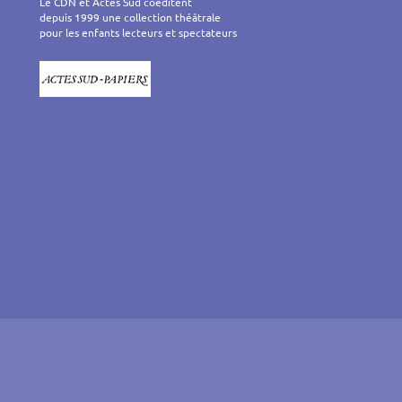
Le CDN et Actes Sud coéditent
depuis 1999 une collection théâtrale
pour les enfants lecteurs et spectateurs