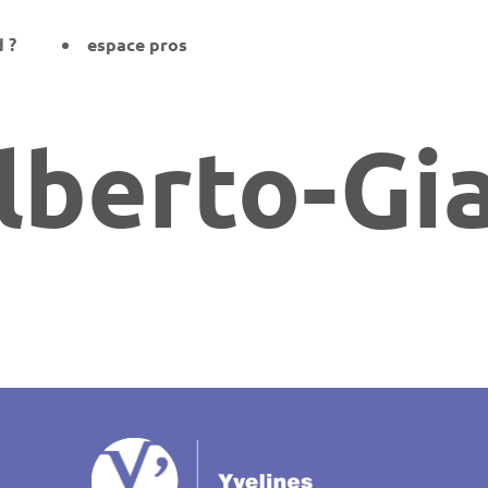
d ?
espace pros
lberto-Gi
on