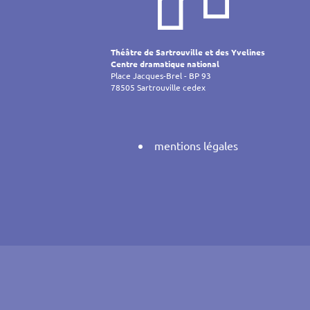
de
l’article
Théâtre de Sartrouville et des Yvelines
Centre dramatique national
Place Jacques-Brel - BP 93
78505 Sartrouville cedex
mentions légales