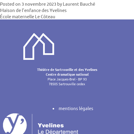
Posted on
3 novembre 2023
by
Laurent Bauché
Navigatio
Maison de l’enfance des Yvelines
École maternelle Le Côteau
de
l’article
Théâtre de Sartrouville et des Yvelines
Centre dramatique national
Place Jacques-Brel - BP 93
78505 Sartrouville cedex
mentions légales