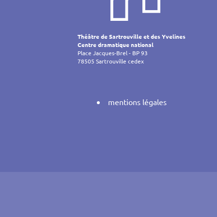
de
l’article
Théâtre de Sartrouville et des Yvelines
Centre dramatique national
Place Jacques-Brel - BP 93
78505 Sartrouville cedex
mentions légales