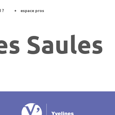
d ?
espace pros
es Saules
on