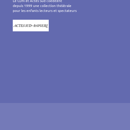
Le CDN et Actes Sud coéditent
depuis 1999 une collection théâtrale
pour les enfants lecteurs et spectateurs