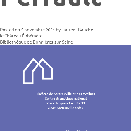
Posted on
5 novembre 2021
by
Laurent Bauché
Navigatio
le Château Éphémère
Bibliothèque de Bonnières-sur-Seine
de
l’article
Théâtre de Sartrouville et des Yvelines
Centre dramatique national
Place Jacques-Brel - BP 93
78505 Sartrouville cedex