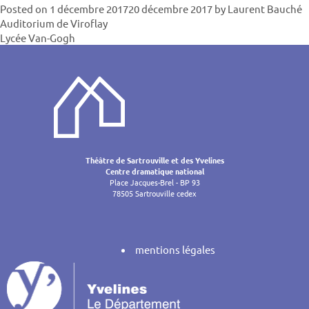
Posted on
1 décembre 2017
20 décembre 2017
by
Laurent Bauché
Navigatio
Auditorium de Viroflay
Lycée Van-Gogh
de
l’article
Théâtre de Sartrouville et des Yvelines
Centre dramatique national
Place Jacques-Brel - BP 93
78505 Sartrouville cedex
mentions légales