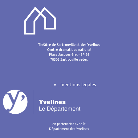
de
l’article
Théâtre de Sartrouville et des Yvelines
Centre dramatique national
Place Jacques-Brel - BP 93
78505 Sartrouville cedex
mentions légales
en partenariat avec le
Département des Yvelines