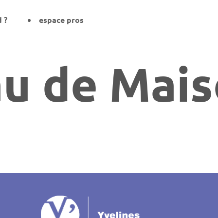
d ?
espace pros
au de Mai
on