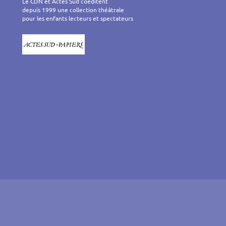
Le CDN et Actes Sud coéditent
depuis 1999 une collection théâtrale
pour les enfants lecteurs et spectateurs