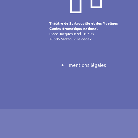
de
l’article
Théâtre de Sartrouville et des Yvelines
Centre dramatique national
Place Jacques-Brel - BP 93
78505 Sartrouville cedex
mentions légales