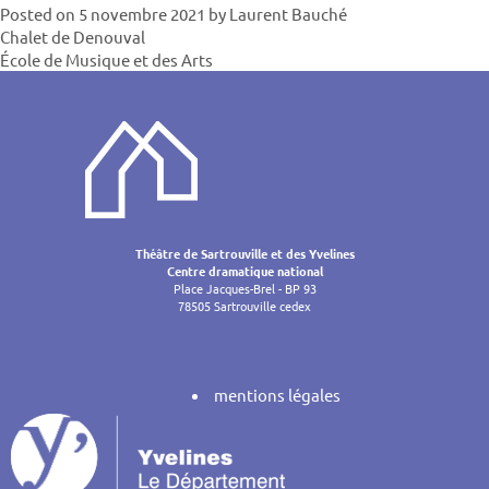
Posted on
5 novembre 2021
by
Laurent Bauché
Navigatio
Chalet de Denouval
École de Musique et des Arts
de
l’article
Théâtre de Sartrouville et des Yvelines
Centre dramatique national
Place Jacques-Brel - BP 93
78505 Sartrouville cedex
mentions légales