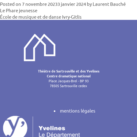
Posted on
7 novembre 2023
3 janvier 2024
by
Laurent Bauché
Navigatio
Le Phare jeunesse
École de musique et de danse Ivry-Gitlis
de
l’article
Théâtre de Sartrouville et des Yvelines
Centre dramatique national
Place Jacques-Brel - BP 93
78505 Sartrouville cedex
mentions légales