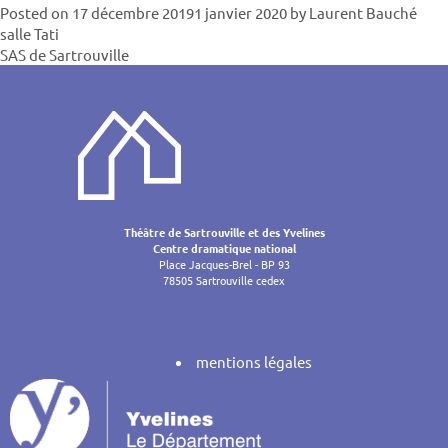
Posted on
17 décembre 2019
1 janvier 2020
by
Laurent Bauché
Navigatio
salle Tati
SAS de Sartrouville
de
l’article
Théâtre de Sartrouville et des Yvelines
Centre dramatique national
Place Jacques-Brel - BP 93
78505 Sartrouville cedex
mentions légales