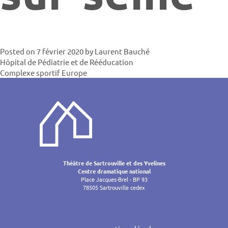
Posted on
7 février 2020
by
Laurent Bauché
Navigatio
Hôpital de Pédiatrie et de Rééducation
Complexe sportif Europe
de
l’article
Théâtre de Sartrouville et des Yvelines
Centre dramatique national
Place Jacques-Brel - BP 93
78505 Sartrouville cedex