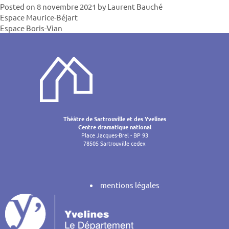
Posted on
8 novembre 2021
by
Laurent Bauché
Navigatio
Espace Maurice-Béjart
Espace Boris-Vian
de
l’article
Théâtre de Sartrouville et des Yvelines
Centre dramatique national
Place Jacques-Brel - BP 93
78505 Sartrouville cedex
mentions légales