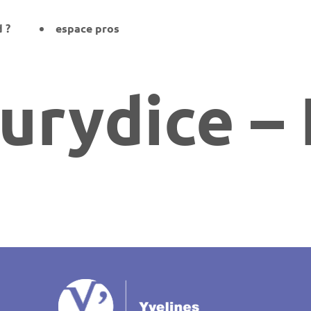
d ?
espace pros
urydice –
on