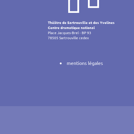
de
l’article
Théâtre de Sartrouville et des Yvelines
Centre dramatique national
Place Jacques-Brel - BP 93
78505 Sartrouville cedex
mentions légales