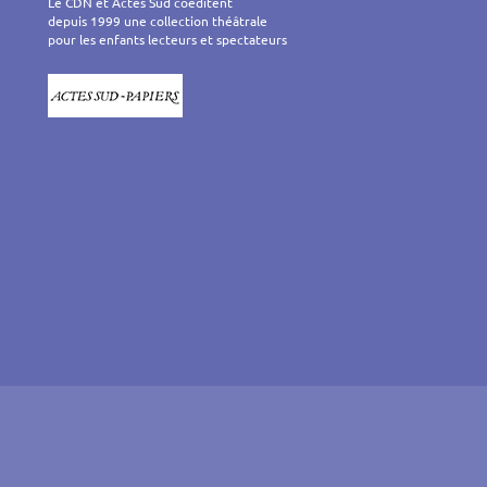
Le CDN et Actes Sud coéditent
depuis 1999 une collection théâtrale
pour les enfants lecteurs et spectateurs