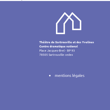
Navigati
de
l’article
Théâtre de Sartrouville et des Yvelines
Centre dramatique national
Place Jacques-Brel - BP 93
78505 Sartrouville cedex
mentions légales