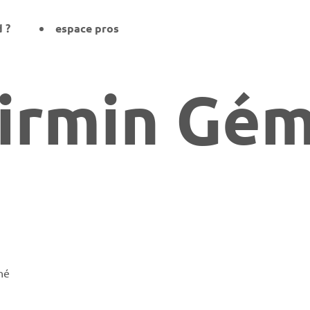
d ?
espace pros
irmin Gém
hé