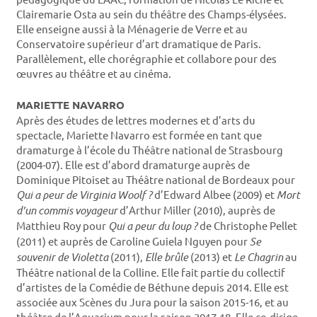
Clairemarie Osta au sein du théâtre des Champs-élysées.
Elle enseigne aussi à la Ménagerie de Verre et au
Conservatoire supérieur d’art dramatique de Paris.
Parallèlement, elle chorégraphie et collabore pour des
œuvres au théâtre et au cinéma.
MARIETTE NAVARRO
Après des études de lettres modernes et d’arts du
spectacle, Mariette Navarro est formée en tant que
dramaturge à l’école du Théâtre national de Strasbourg
(2004-07). Elle est d’abord dramaturge auprès de
Dominique Pitoiset au Théâtre national de Bordeaux pour
Qui a peur de Virginia Woolf ?
d’Edward Albee (2009) et
Mort
d’un commis voyageur
d’Arthur Miller (2010), auprès de
Matthieu Roy pour
Qui a peur du loup ?
de Christophe Pellet
(2011) et auprès de Caroline Guiela Nguyen pour
Se
souvenir de Violetta
(2011),
Elle brûle
(2013) et
Le Chagrin
au
Théâtre national de la Colline. Elle fait partie du collectif
d’artistes de la Comédie de Béthune depuis 2014. Elle est
associée aux Scènes du Jura pour la saison 2015-16, et au
théâtre de l’Aquarium pour la saison 2017-18. Elle co-dirige