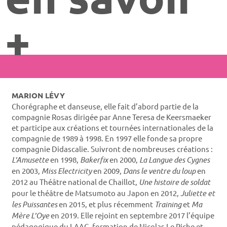
+
MARION LÉVY
Chorégraphe et danseuse, elle fait d’abord partie de la
compagnie Rosas dirigée par Anne Teresa de Keersmaeker
et participe aux créations et tournées internationales de la
compagnie de 1989 à 1998. En 1997 elle fonde sa propre
compagnie Didascalie. Suivront de nombreuses créations :
L’Amusette
en 1998,
Bakerfix
en 2000,
La Langue des Cygnes
en 2003,
Miss Electricity
en 2009,
Dans le ventre du loup
en
2012 au Théâtre national de Chaillot,
Une histoire de soldat
pour le théâtre de Matsumoto au Japon en 2012,
Juliette et
les Puissantes
en 2015, et plus récemment
Training
et
Ma
Mère L’Oye
en 2019. Elle rejoint en septembre 2017 l’équipe
pédagogique du LAAC, formation de Nicolas Le Riche et