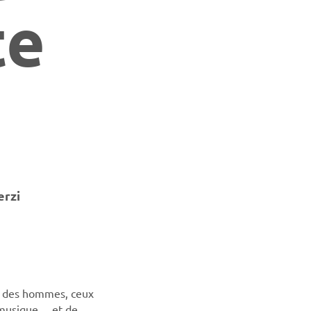
te
erzi
ux des hommes, ceux
 musique… et de