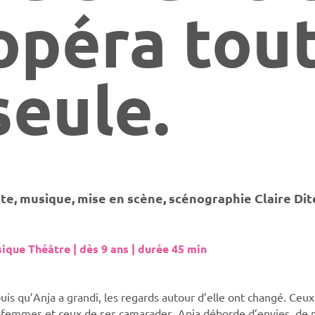
opéra tou
seule.
te, musique, mise en scène, scénographie Claire Dit
ique Théâtre | dès 9 ans | durée 45 min
uis qu’Anja a grandi, les regards autour d’elle ont changé. Ce
 femmes et ceux de ses camarades. Anja déborde d’envies, de