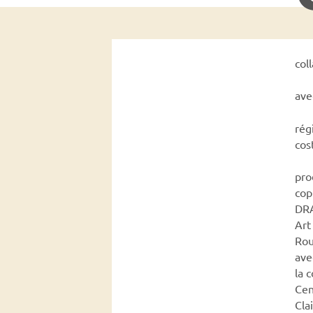
col
av
rég
co
pro
cop
DRA
Art
Rou
ave
la 
Cen
Cla