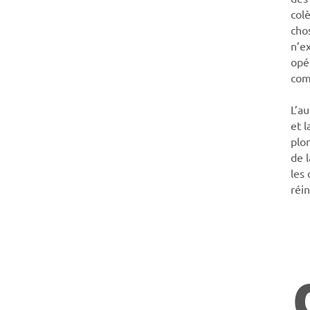
colè
chos
n’e
opér
com
L’au
et l
plon
de 
les
réi