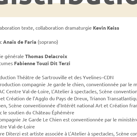
laboration texte, collaboration dramaturgie
Kevin Keiss
ec
Anaïs de Faria
(soprano)
ie générale
Thomas Delacroix
stumes
Fabienne Touzi Dit Terzi
duction Théâtre de Sartrouville et des Yvelines–CDN
roduction compagnie Je garde le chien, conventionnée par le mi
C Centre Val-de-Loire, L’Atelier à spectacles, Scène convention
 et Création de l’Agglo du Pays de Dreux, Trianon Transatlantiqu
en, Scène conventionnée d’Intérêt national Art et Création fr
c le soutien du Château Éphémère
compagnie Je Garde Le Chien est conventionnée par le ministèr
tre Val-de-Loire
ire Diterzi est artiste associée à L’Atelier à spectacles, Scène c