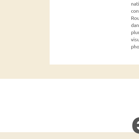
nat
con
Rou
dan
plu
vis
pho