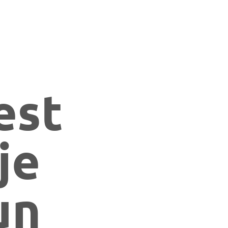
est
je
un