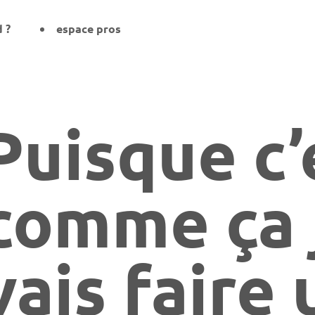
d ?
espace pros
Puisque c’
comme ça 
vais faire 