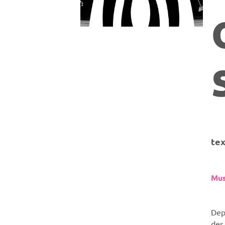
tex
Mus
Dep
des