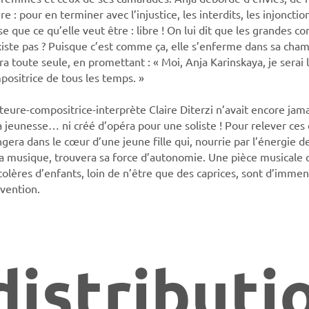
re : pour en terminer avec l’injustice, les interdits, les injoncti
e que ce qu’elle veut être : libre ! On lui dit que les grandes co
xiste pas ? Puisque c’est comme ça, elle s’enferme dans sa cham
a toute seule, en promettant : « Moi, Anja Karinskaya, je serai 
positrice de tous les temps. »
teure-compositrice-interprète Claire Diterzi n’avait encore jama
a jeunesse… ni créé d’opéra pour une soliste ! Pour relever ces 
gera dans le cœur d’une jeune fille qui, nourrie par l’énergie de
la musique, trouvera sa force d’autonomie. Une pièce musicale 
 colères d’enfants, loin de n’être que des caprices, sont d’imme
nvention.
distributi