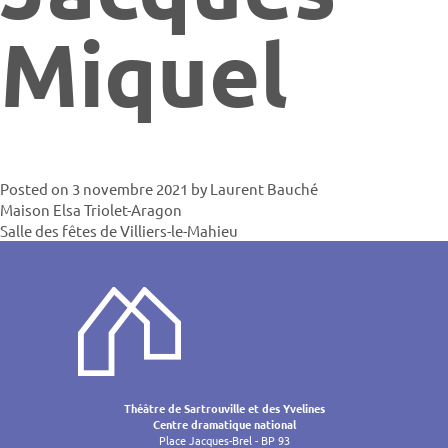
Miquel
Posted on
3 novembre 2021
by
Laurent Bauché
Navigatio
Maison Elsa Triolet-Aragon
Salle des fêtes de Villiers-le-Mahieu
de
l’article
Théâtre de Sartrouville et des Yvelines
Centre dramatique national
Place Jacques-Brel - BP 93