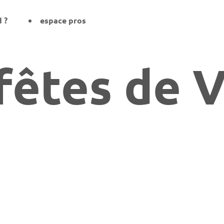
d ?
espace pros
fêtes de Vi