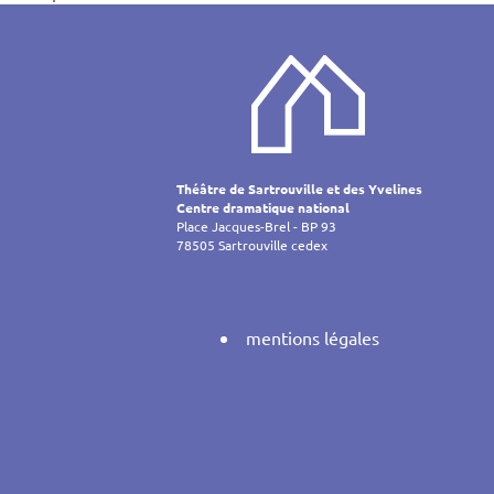
Navigati
de
l’article
Théâtre de Sartrouville et des Yvelines
Centre dramatique national
Place Jacques-Brel - BP 93
78505 Sartrouville cedex
mentions légales