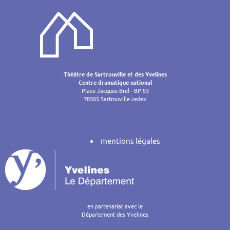
de
l’article
Théâtre de Sartrouville et des Yvelines
Centre dramatique national
Place Jacques-Brel - BP 93
78505 Sartrouville cedex
mentions légales
en partenariat avec le
Département des Yvelines