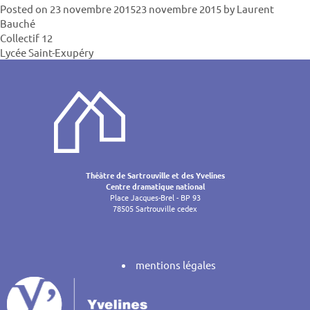
Posted on
23 novembre 2015
23 novembre 2015
by
Laurent
Bauché
Navigatio
Collectif 12
Lycée Saint-Exupéry
de
l’article
Théâtre de Sartrouville et des Yvelines
Centre dramatique national
Place Jacques-Brel - BP 93
78505 Sartrouville cedex
mentions légales