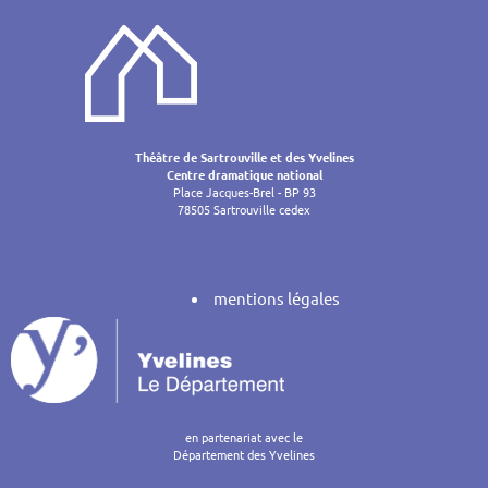
de
l’article
Théâtre de Sartrouville et des Yvelines
Centre dramatique national
Place Jacques-Brel - BP 93
78505 Sartrouville cedex
mentions légales
en partenariat avec le
Département des Yvelines