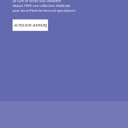
Le CDN et Actes Sud coéditent
depuis 1999 une collection théâtrale
pour les enfants lecteurs et spectateurs