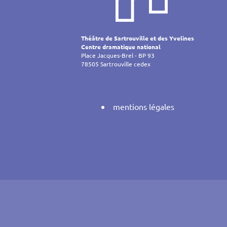
de
l’article
Théâtre de Sartrouville et des Yvelines
Centre dramatique national
Place Jacques-Brel - BP 93
78505 Sartrouville cedex
mentions légales