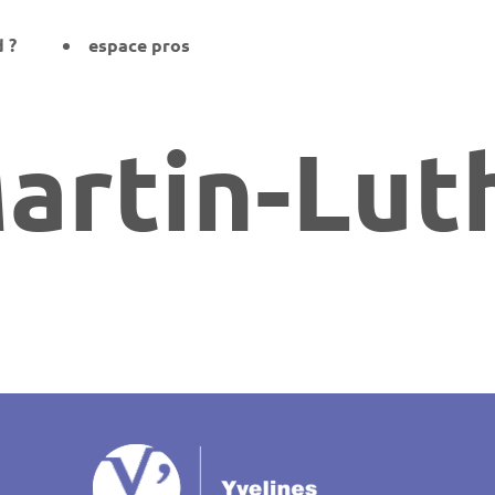
d ?
espace pros
artin-Lut
on