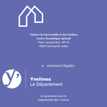
de
l’article
Théâtre de Sartrouville et des Yvelines
Centre dramatique national
Place Jacques-Brel - BP 93
78505 Sartrouville cedex
mentions légales
en partenariat avec le
Département des Yvelines