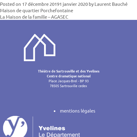
Posted on
17 décembre 2019
1 janvier 2020
by
Laurent Bauché
Navigatio
Maison de quartier Porchefontaine
La Maison de la famille – AGASEC
de
l’article
Théâtre de Sartrouville et des Yvelines
Centre dramatique national
Place Jacques-Brel - BP 93
78505 Sartrouville cedex
mentions légales