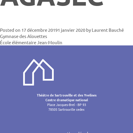
Posted on
17 décembre 2019
1 janvier 2020
by
Laurent Bauché
Navigatio
Gymnase des Alouettes
École élémentaire Jean-Moulin
de
l’article
Théâtre de Sartrouville et des Yvelines
Centre dramatique national
Place Jacques-Brel - BP 93
78505 Sartrouville cedex