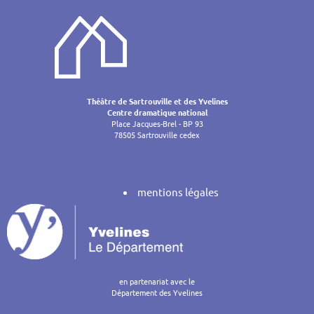
de
l’article
Théâtre de Sartrouville et des Yvelines
Centre dramatique national
Place Jacques-Brel - BP 93
78505 Sartrouville cedex
mentions légales
en partenariat avec le
Département des Yvelines