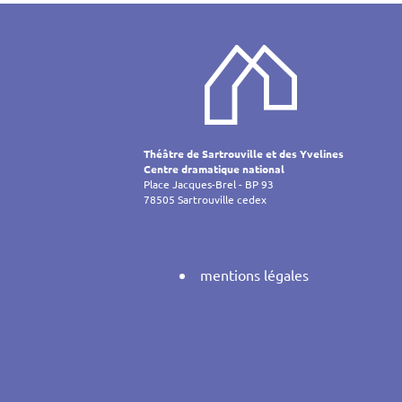
Navigati
de
l’article
Théâtre de Sartrouville et des Yvelines
Centre dramatique national
Place Jacques-Brel - BP 93
78505 Sartrouville cedex
mentions légales