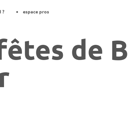
d ?
espace pros
fêtes de B
r